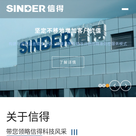
中国禽用兽用生物制品市场
排名前三
坚定不移地增加客户价值
中国动物保健市场国产厂商中排名第九的领先动物保健企业
构建与实施涵盖精准流调、精准定制及精准评估的精准防控服务模式
了解详情
了解详情
关于信得
带您领略信得科技风采
|||