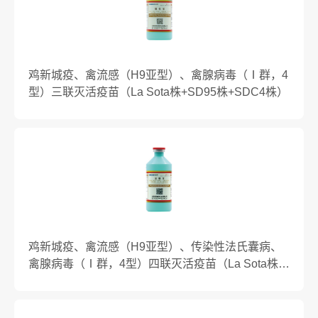
鸡新城疫、禽流感（H9亚型）、禽腺病毒（Ⅰ群，4
型）三联灭活疫苗（La Sota株+SD95株+SDC4株）
鸡新城疫、禽流感（H9亚型）、传染性法氏囊病、
禽腺病毒（Ⅰ群，4型）四联灭活疫苗（La Sota株
+SD95株+VP2蛋白+SDC4株）