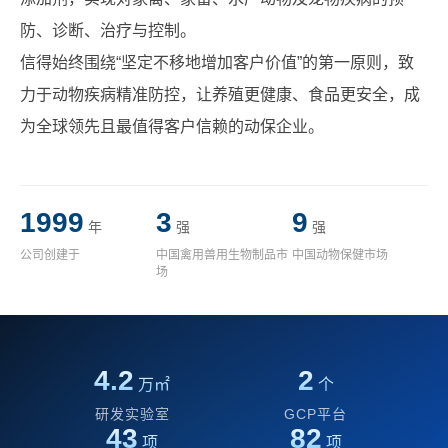
防、诊断、治疗与控制。
信得始终围绕“坚定不移地增加客户价值”的第一原则，致
力于动物疾病精准防控，让养殖更健康、食品更安全，成
为全球领先且最值得客户信赖的动保企业。
1999
3
9
年
强
强
公司创建于
中国禽用兽用生物制品市
中国动物保健市场
场
4.2
2
万㎡
个
研发实验室
GCP平台
43
82
项
项