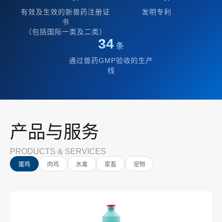
有效及生效的新兽药注册证
发明专利
书
（包括国际一类及二类）
34
条
通过兽药GMP验收的生产
线
产品与服务
PRODUCTS & SERVICES
蛋鸡
肉鸡
水禽
家畜
宠物