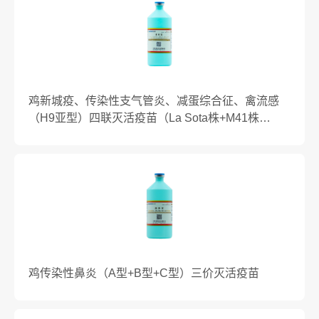
鸡新城疫、传染性支气管炎、减蛋综合征、禽流感
（H9亚型）四联灭活疫苗（La Sota株+M41株
+HSH23株+WD株)
鸡传染性鼻炎（A型+B型+C型）三价灭活疫苗