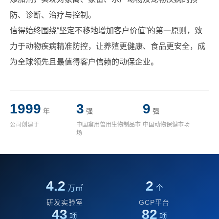
防、诊断、治疗与控制。
信得始终围绕“坚定不移地增加客户价值”的第一原则，致
力于动物疾病精准防控，让养殖更健康、食品更安全，成
为全球领先且最值得客户信赖的动保企业。
1999
3
9
年
强
强
公司创建于
中国禽用兽用生物制品市
中国动物保健市场
场
4.2
2
万㎡
个
研发实验室
GCP平台
43
82
项
项