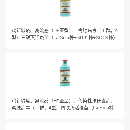
鸡新城疫、禽流感（H9亚型）、禽腺病毒（Ⅰ群，4
型）三联灭活疫苗（La Sota株+SD95株+SDC4株）
鸡新城疫、禽流感（H9亚型）、传染性法氏囊病、
禽腺病毒（Ⅰ群，4型）四联灭活疫苗（La Sota株
+SD95株+VP2蛋白+SDC4株）