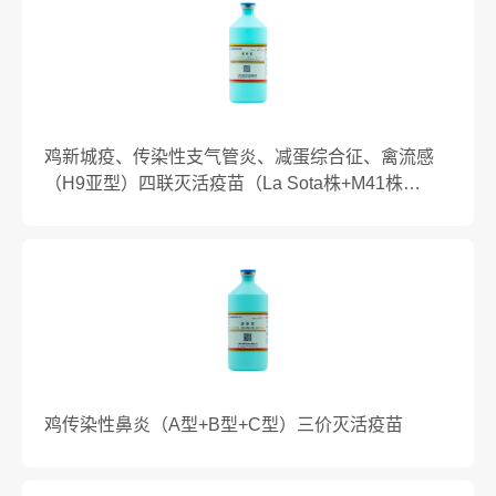
鸡新城疫、传染性支气管炎、减蛋综合征、禽流感
（H9亚型）四联灭活疫苗（La Sota株+M41株
+HSH23株+WD株)
鸡传染性鼻炎（A型+B型+C型）三价灭活疫苗