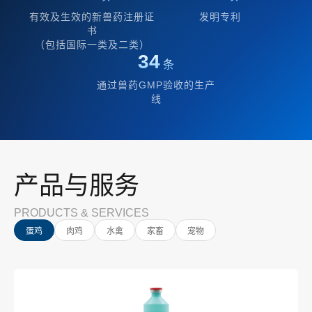
有效及生效的新兽药注册证
发明专利
书
（包括国际一类及二类）
34
条
通过兽药GMP验收的生产
线
产品与服务
PRODUCTS & SERVICES
蛋鸡
肉鸡
水禽
家畜
宠物