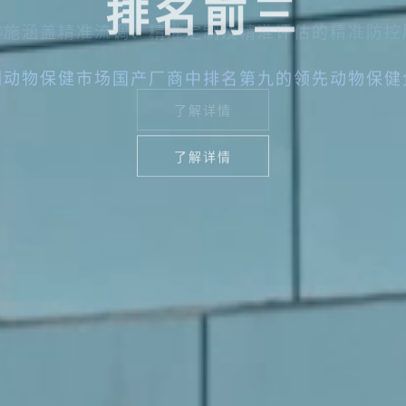
排名前三
国领先的动物保健
国动物保健市场国产厂商中排名第九的领先动物保健
89名研发团队，超60%研发团队成员拥有博士或硕士
了解详情
了解详情