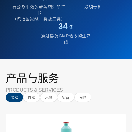
有效及生效的新兽药注册证
发明专利
书
（包括国家级一类及二类）
34
条
通过兽药GMP验收的生产
线
产品与服务
PRODUCTS & SERVICES
蛋鸡
肉鸡
水禽
家畜
宠物