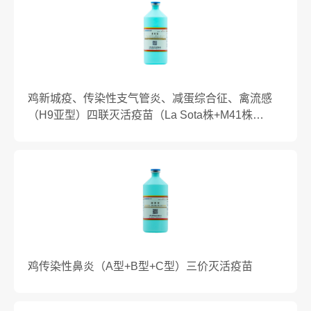
鸡新城疫、传染性支气管炎、减蛋综合征、禽流感
（H9亚型）四联灭活疫苗（La Sota株+M41株
+HSH23株+WD株)
鸡传染性鼻炎（A型+B型+C型）三价灭活疫苗