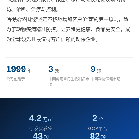
防、诊断、治疗与控制。
信得始终围绕“坚定不移地增加客户价值”的第一原则，致
力于动物疾病精准防控，让养殖更健康、食品更安全，成
为全球领先且最值得客户信赖的动保企业。
1999
3
9
年
强
强
公司创建于
中国禽用兽用生物制品市
中国动物保健市场
场
4.2
2
万㎡
个
研发实验室
GCP平台
43
82
项
项