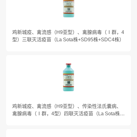
鸡新城疫、禽流感（H9亚型）、禽腺病毒（Ⅰ群，4
型）三联灭活疫苗（La Sota株+SD95株+SDC4株）
鸡新城疫、禽流感（H9亚型）、传染性法氏囊病、
禽腺病毒（Ⅰ群，4型）四联灭活疫苗（La Sota株
+SD95株+VP2蛋白+SDC4株）